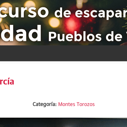
rcía
Categoría:
Montes Torozos