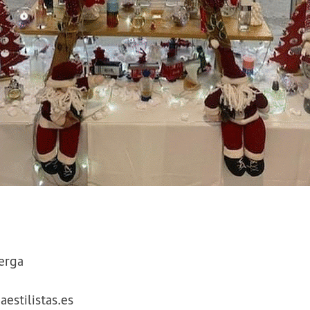
erga
estilistas.es